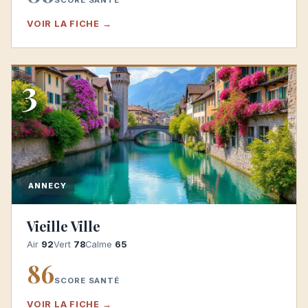
SCORE SANTÉ
VOIR LA FICHE →
3
ANNECY
Vieille Ville
Air
92
Vert
78
Calme
65
86
SCORE SANTÉ
VOIR LA FICHE →