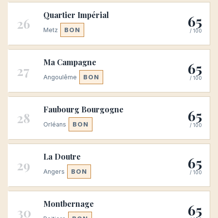
Quartier Impérial
65
26
Metz
BON
/ 100
Ma Campagne
65
27
Angoulême
BON
/ 100
Faubourg Bourgogne
65
28
Orléans
BON
/ 100
La Doutre
65
29
Angers
BON
/ 100
Montbernage
65
30