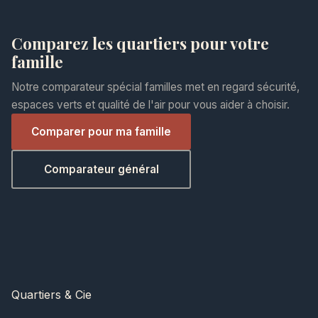
Comparez les quartiers pour votre
famille
Notre comparateur spécial familles met en regard sécurité,
espaces verts et qualité de l'air pour vous aider à choisir.
Comparer pour ma famille
Comparateur général
Quartiers
& Cie