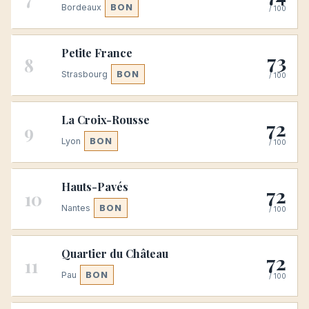
Bordeaux
BON
/ 100
Petite France
73
8
Strasbourg
BON
/ 100
La Croix-Rousse
72
9
Lyon
BON
/ 100
Hauts-Pavés
72
10
Nantes
BON
/ 100
Quartier du Château
72
11
Pau
BON
/ 100