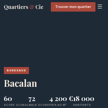
Quartiers
&
Cie
Trouver mon quartier
BORDEAUX
Bacalan
60
72
4 200 €
18 000
SCORE GLOBAL
WALK SCORE
PRIX AU M²
HABITANTS