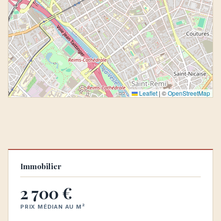
Leaflet
|
©
OpenStreetMap
Immobilier
2 700 €
PRIX MÉDIAN AU M²