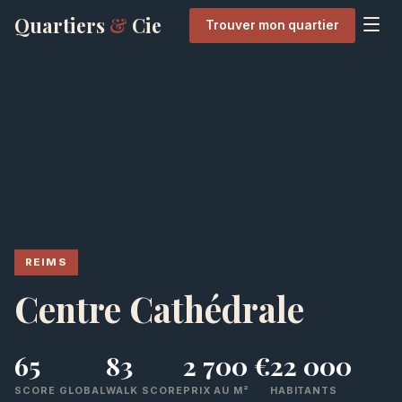
Quartiers
&
Cie
Trouver mon quartier
REIMS
Centre Cathédrale
65
83
2 700 €
22 000
SCORE GLOBAL
WALK SCORE
PRIX AU M²
HABITANTS