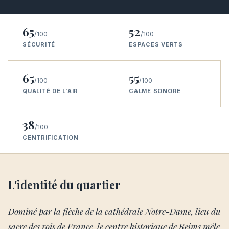
65
52
/100
/100
SÉCURITÉ
ESPACES VERTS
65
55
/100
/100
QUALITÉ DE L'AIR
CALME SONORE
38
/100
GENTRIFICATION
L'identité du quartier
Dominé par la flèche de la cathédrale Notre-Dame, lieu du
sacre des rois de France, le centre historique de Reims mêle