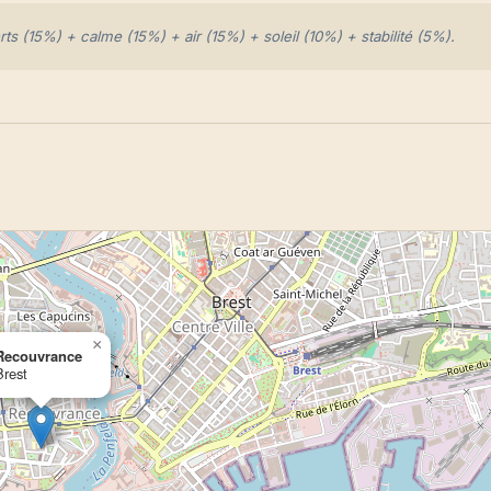
s (15%) + calme (15%) + air (15%) + soleil (10%) + stabilité (5%).
×
Recouvrance
Brest