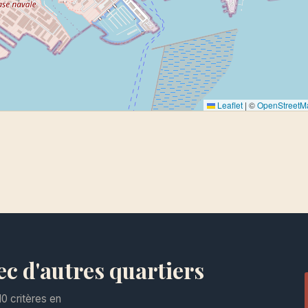
Leaflet
|
©
OpenStreetM
 d'autres quartiers
0 critères en