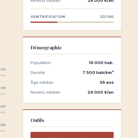
Revenu médian
24 000 €/an
GENTRIFICATION
32/100
Démographie
Population
16 000 hab.
8
/100
Densité
7 500 hab/km²
Âge médian
36 ans
8
/100
Revenu médian
24 000 €/an
5
/100
Outils
5
/100