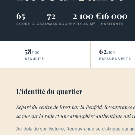
65
72
2 100 €
16 000
SCORE GLOBAL
WALK SCORE
PRIX AU M²
HABITANTS
58
62
/100
/100
SÉCURITÉ
ESPACES VERTS
L'identité du quartier
Séparé du centre de Brest par la Penfeld, Recouvrance es
sa vue sur la rade et une atmosphère authentique qui ré
Au-delà de son histoire, Recouvrance se distingue par