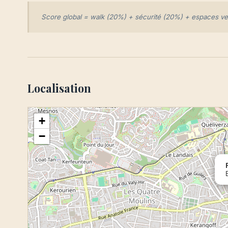
Score global = walk (20%) + sécurité (20%) + espaces vert
Localisation
+
−