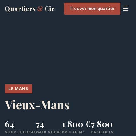
Quartiers
&
Cie
Trouver mon quartier
LE MANS
Vieux-Mans
64
74
1 800 €
7 800
SCORE GLOBAL
WALK SCORE
PRIX AU M²
HABITANTS