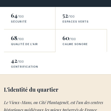
64
52
/100
/100
SÉCURITÉ
ESPACES VERTS
68
60
/100
/100
QUALITÉ DE L'AIR
CALME SONORE
42
/100
GENTRIFICATION
L'identité du quartier
Le Vieux-Mans, ou Cité Plantagenêt, est l'un des centres
historiques médiévaux les mieux préservés de France,