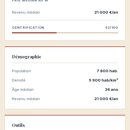
PRIX MÉDIAN AU M²
Revenu médian
21 000 €/an
GENTRIFICATION
42/100
Démographie
Population
7 800 hab.
Densité
5 900 hab/km²
Âge médian
36 ans
Revenu médian
21 000 €/an
Outils