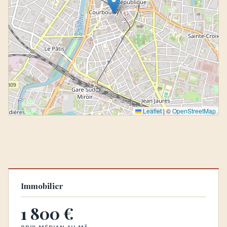
Leaflet
|
©
OpenStreetMap
Immobilier
1 800 €