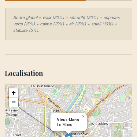
Score global = walk (20%) + sécurité (20%) + espaces
verts (15%) + calme (15%) + air (15%) + soleil (10%) +
stabilité (5%).
Localisation
+
−
×
Vieux-Mans
Le Mans