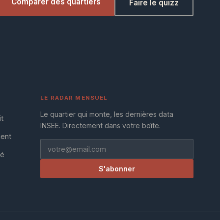
Comparer des quartiers
Faire le quizz
LE RADAR MENSUEL
Le quartier qui monte, les dernières data
it
INSEE. Directement dans votre boîte.
ment
té
S'abonner