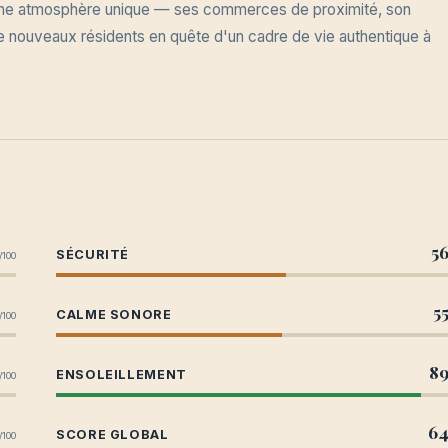
ar une atmosphère unique — ses commerces de proximité, son
 de nouveaux résidents en quête d'un cadre de vie authentique à
5
SÉCURITÉ
/100
5
CALME SONORE
/100
8
ENSOLEILLEMENT
/100
6
SCORE GLOBAL
/100