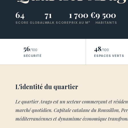
64
71
1 700 €
9 500
SCORE GLOBAL
WALK SCORE
PRIX AU M²
HABITANTS
56
48
/100
/100
SÉCURITÉ
ESPACES VERTS
L'identité du quartier
Le quartier Arago est un secteur commerçant et réside
marché quotidien. Capitale catalane du Roussillon, Per
méditerranéennes et dynamisme économique transfront