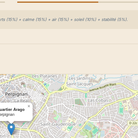
s (15%) + calme (15%) + air (15%) + soleil (10%) + stabilité (5%).
×
uartier Arago
erpignan