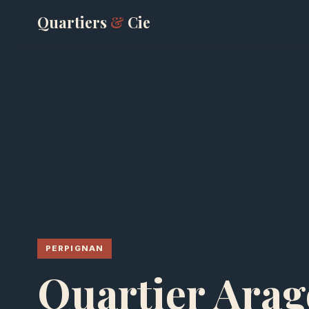
Quartiers
&
Cie
PERPIGNAN
Quartier Arag