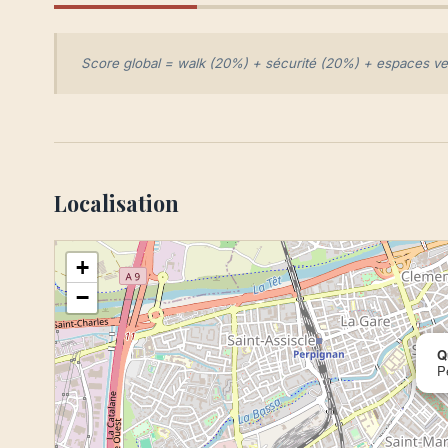
Score global = walk (20%) + sécurité (20%) + espaces vert
Localisation
+
−
Q
P