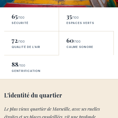
65
35
/100
/100
SÉCURITÉ
ESPACES VERTS
72
60
/100
/100
QUALITÉ DE L'AIR
CALME SONORE
88
/100
GENTRIFICATION
L'identité du quartier
Le plus vieux quartier de Marseille, avec ses ruelles
étroites et ses places ensoleillées, vit une profonde