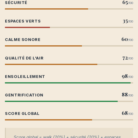
65
SÉCURITÉ
/100
35
ESPACES VERTS
/100
60
CALME SONORE
/100
72
QUALITÉ DE L'AIR
/100
98
ENSOLEILLEMENT
/100
88
GENTRIFICATION
/100
68
SCORE GLOBAL
/100
Score global = walk (20%) + sécurité (20%) + espaces