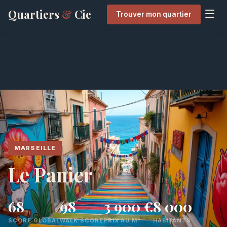
Quartiers
&
Cie
Trouver mon quartier
MARSEILLE
Le Panier
68
98
3 900 €
8 000
SCORE GLOBAL
WALK SCORE
PRIX AU M²
HABITANTS