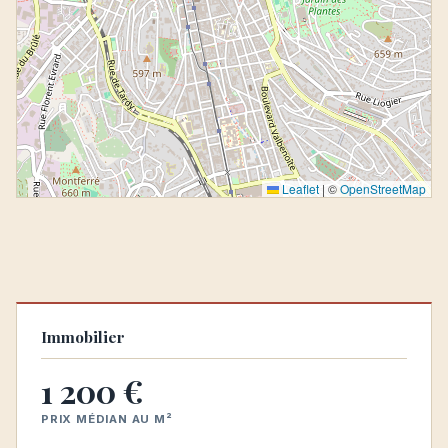
Leaflet
|
©
OpenStreetMap
Immobilier
1 200 €
PRIX MÉDIAN AU M²