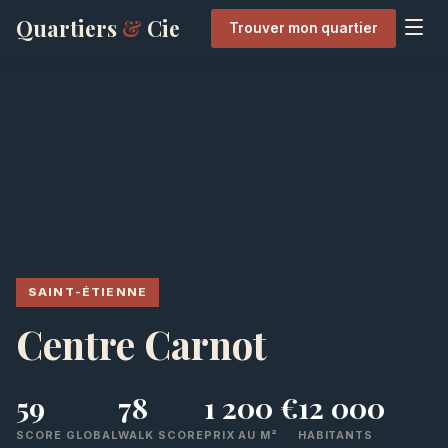
Quartiers
&
Cie
Trouver mon quartier
SAINT-ÉTIENNE
Centre Carnot
59
78
1 200 €
12 000
SCORE GLOBAL
WALK SCORE
PRIX AU M²
HABITANTS