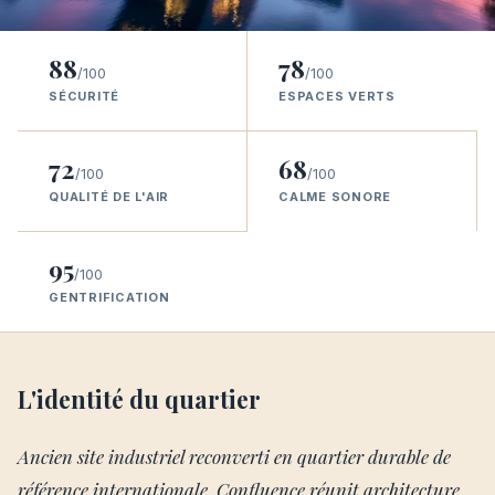
88
78
/100
/100
SÉCURITÉ
ESPACES VERTS
72
68
/100
/100
QUALITÉ DE L'AIR
CALME SONORE
95
/100
GENTRIFICATION
L'identité du quartier
Ancien site industriel reconverti en quartier durable de
référence internationale, Confluence réunit architecture