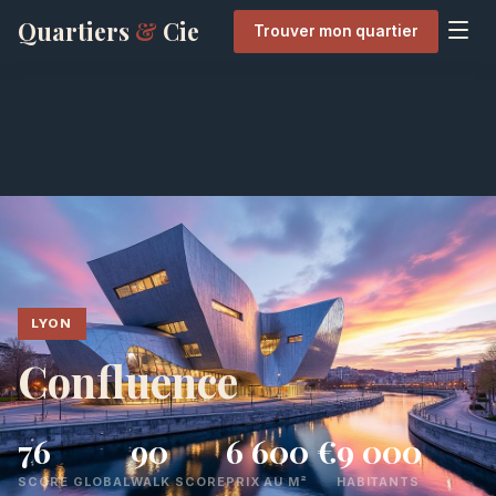
Quartiers
&
Cie
Trouver mon quartier
LYON
Confluence
76
90
6 600 €
9 000
SCORE GLOBAL
WALK SCORE
PRIX AU M²
HABITANTS