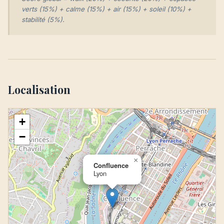
verts (15%) + calme (15%) + air (15%) + soleil (10%) +
stabilité (5%).
Localisation
+
−
×
Confluence
Lyon