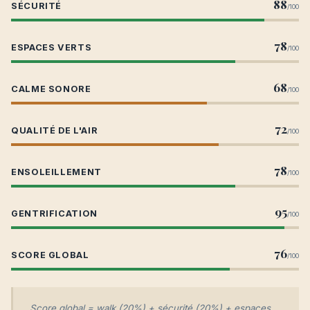
88
SÉCURITÉ
/100
78
ESPACES VERTS
/100
68
CALME SONORE
/100
72
QUALITÉ DE L'AIR
/100
78
ENSOLEILLEMENT
/100
95
GENTRIFICATION
/100
76
SCORE GLOBAL
/100
Score global = walk (20%) + sécurité (20%) + espaces