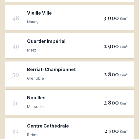
Vieille Ville
48
3 000
€/m²
Nancy
Quartier Impérial
49
2 900
€/m²
Metz
Berriat-Championnet
50
2 800
€/m²
Grenoble
Noailles
51
2 800
€/m²
Marseille
Centre Cathédrale
52
2 700
€/m²
Reims