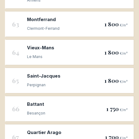
Amiens
Montferrand
63
1 800
€/m²
Clermont-Ferrand
Vieux-Mans
64
1 800
€/m²
Le Mans
Saint-Jacques
65
1 800
€/m²
Perpignan
Battant
66
1 750
€/m²
Besançon
Quartier Arago
67
1 700
€/m²