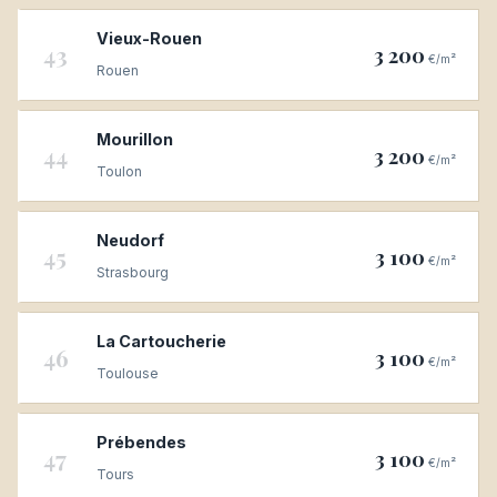
Vieux-Rouen
43
3 200
€/m²
Rouen
Mourillon
44
3 200
€/m²
Toulon
Neudorf
45
3 100
€/m²
Strasbourg
La Cartoucherie
46
3 100
€/m²
Toulouse
Prébendes
47
3 100
€/m²
Tours