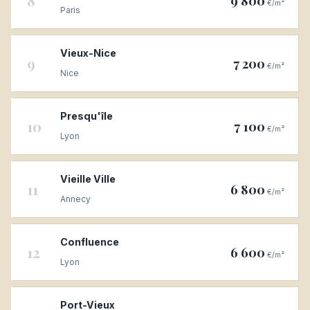
8
9 800
€/m²
Paris
Vieux-Nice
9
7 200
€/m²
Nice
Presqu'île
10
7 100
€/m²
Lyon
Vieille Ville
11
6 800
€/m²
Annecy
Confluence
12
6 600
€/m²
Lyon
Port-Vieux