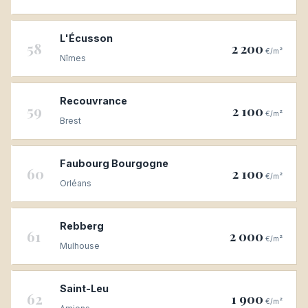
L'Écusson
58
2 200
€/m²
Nîmes
Recouvrance
59
2 100
€/m²
Brest
Faubourg Bourgogne
60
2 100
€/m²
Orléans
Rebberg
61
2 000
€/m²
Mulhouse
Saint-Leu
62
1 900
€/m²