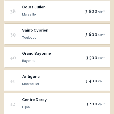
Cours Julien
38
3 600
€/m²
Marseille
Saint-Cyprien
39
3 600
€/m²
Toulouse
Grand Bayonne
40
3 500
€/m²
Bayonne
Antigone
41
3 400
€/m²
Montpellier
Centre Darcy
42
3 200
€/m²
Dijon