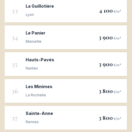
La Guillotière
33
4 100
€/m²
Lyon
Le Panier
34
3 900
€/m²
Marseille
Hauts-Pavés
35
3 900
€/m²
Nantes
Les Minimes
36
3 800
€/m²
La Rochelle
Sainte-Anne
37
3 800
€/m²
Rennes