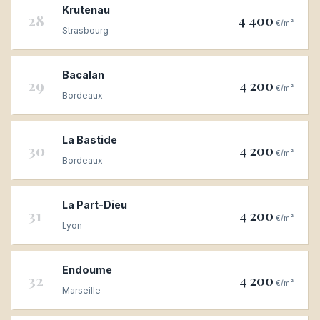
Krutenau
28
4 400
€/m²
Strasbourg
Bacalan
29
4 200
€/m²
Bordeaux
La Bastide
30
4 200
€/m²
Bordeaux
La Part-Dieu
31
4 200
€/m²
Lyon
Endoume
32
4 200
€/m²
Marseille