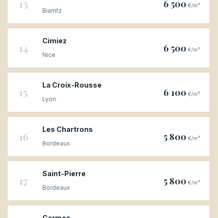
13
6 500
€/m²
Biarritz
Cimiez
14
6 500
€/m²
Nice
La Croix-Rousse
15
6 100
€/m²
Lyon
Les Chartrons
16
5 800
€/m²
Bordeaux
Saint-Pierre
17
5 800
€/m²
Bordeaux
Carmes