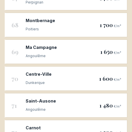
Perpignan
Montbernage
68
1 700
€/m²
Poitiers
Ma Campagne
69
1 650
€/m²
Angoulême
Centre-Ville
70
1 600
€/m²
Dunkerque
Saint-Ausone
71
1 480
€/m²
Angoulême
Carnot