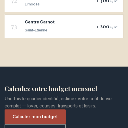
72
1 300
€/m²
Limoges
Centre Carnot
73
1 200
€/m²
Saint-Étienne
Calculez votre budget mensuel
Une fois le quartier identifié, estimez votre coût de vie
complet — loyer, courses, transports et loisirs.
Calculer mon budget