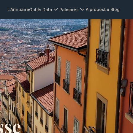
L'Annuaire
À propos
Le Blog
Outils Data
Palmarès
sse