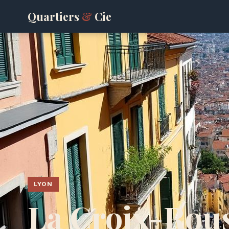
Quartiers
&
Cie
LYON
La Croix-Rou