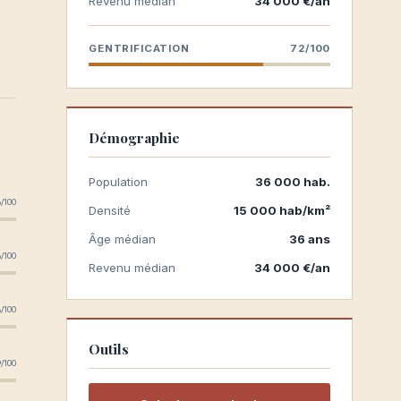
Revenu médian
34 000 €/an
GENTRIFICATION
72/100
Démographie
Population
36 000 hab.
5
/100
Densité
15 000 hab/km²
Âge médian
36 ans
5
/100
Revenu médian
34 000 €/an
2
/100
Outils
6
/100