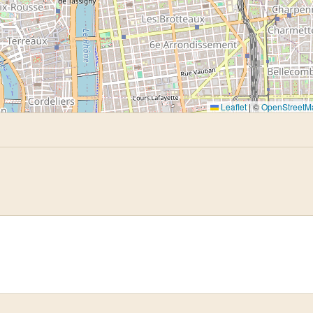
Leaflet
|
©
OpenStreetM