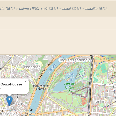
s (15%) + calme (15%) + air (15%) + soleil (10%) + stabilité (5%).
×
 Croix-Rousse
on