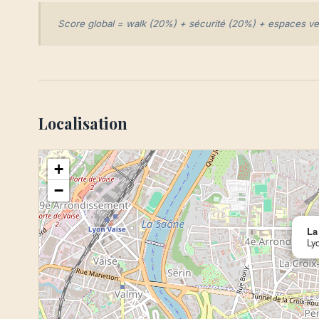
Score global = walk (20%) + sécurité (20%) + espaces vert
Localisation
+
−
La
Ly