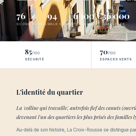
76
94
6 100 €
36 000
SCORE GLOBAL
WALK SCORE
PRIX AU M²
HABITANTS
85
70
/100
/100
SÉCURITÉ
ESPACES VERTS
L'identité du quartier
La 'colline qui travaille', autrefois fief des canuts (ouvri
devenant l'un des quartiers les plus prisés des familles 
Au-delà de son histoire, La Croix-Rousse se distingue 