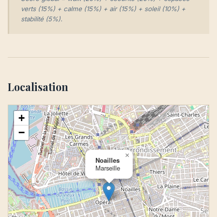
verts (15%) + calme (15%) + air (15%) + soleil (10%) +
stabilité (5%).
Localisation
+
−
×
Noailles
Marseille