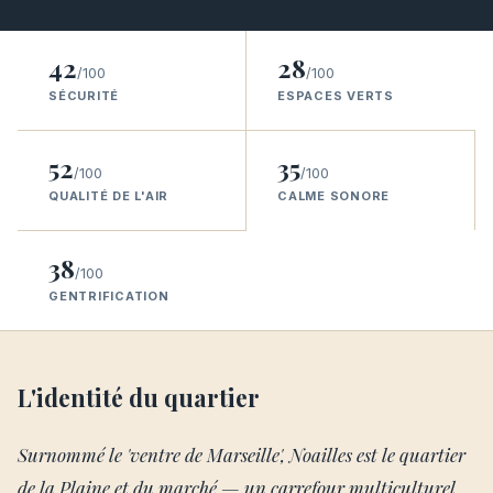
42
28
/100
/100
SÉCURITÉ
ESPACES VERTS
52
35
/100
/100
QUALITÉ DE L'AIR
CALME SONORE
38
/100
GENTRIFICATION
L'identité du quartier
Surnommé le 'ventre de Marseille', Noailles est le quartier
de la Plaine et du marché — un carrefour multiculturel