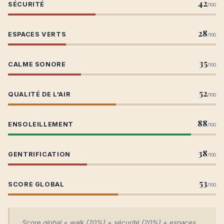
42
SÉCURITÉ
/100
28
ESPACES VERTS
/100
35
CALME SONORE
/100
52
QUALITÉ DE L'AIR
/100
88
ENSOLEILLEMENT
/100
38
GENTRIFICATION
/100
53
SCORE GLOBAL
/100
Score global = walk (20%) + sécurité (20%) + espaces