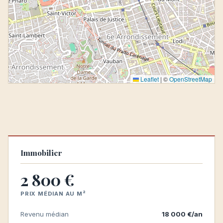
Leaflet
|
©
OpenStreetMap
Immobilier
2 800 €
PRIX MÉDIAN AU M²
Revenu médian
18 000 €/an