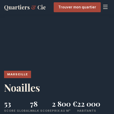
Quartiers
&
Cie
Trouver mon quartier
MARSEILLE
Noailles
53
78
2 800 €
22 000
SCORE GLOBAL
WALK SCORE
PRIX AU M²
HABITANTS