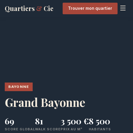
Quartiers
&
Cie
Trouver mon quartier
BAYONNE
Grand Bayonne
69
81
3 500 €
8 500
SCORE GLOBAL
WALK SCORE
PRIX AU M²
HABITANTS