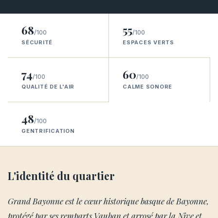
68
55
/100
/100
SÉCURITÉ
ESPACES VERTS
74
60
/100
/100
QUALITÉ DE L'AIR
CALME SONORE
48
/100
GENTRIFICATION
L'identité du quartier
Grand Bayonne est le cœur historique basque de Bayonne,
protégé par ses remparts Vauban et arrosé par la Nive et